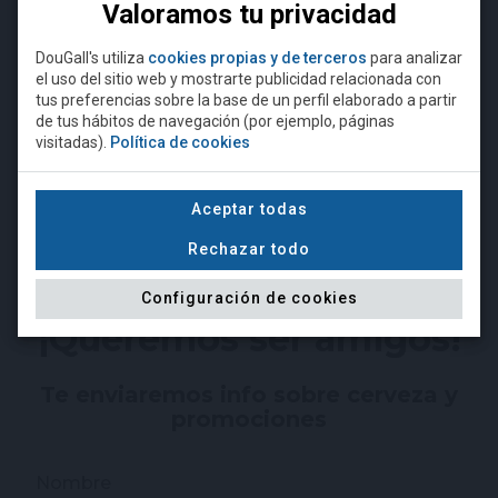
Valoramos tu privacidad
o sólo uno, indicando después el número de
acompañantes (por ejemplo,
Ana Miera y
DouGall's utiliza
cookies propias y de terceros
para analizar
acompañante
).
el uso del sitio web y mostrarte publicidad relacionada con
¿Eres mayor de 18 años?
tus preferencias sobre la base de un perfil elaborado a partir
de tus hábitos de navegación (por ejemplo, páginas
Camiseta DouGall's negra
Camiseta DouGall's gris
visitadas).
Política de cookies
Para acceder a esta página debe
superar la edad mínima legal
15,00 €
15,00 €
requerida para comprar alcohol.
Aceptar todas
Rechazar todo
NO
SÍ, SOY MAYOR DE EDAD
Configuración de cookies
¡Queremos ser amigos!
Te enviaremos info sobre cerveza y
promociones
Nombre