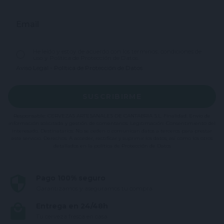
Email
He leído y estoy de acuerdo con los términos, condiciones de
uso y Política de Protección de Datos.
Aviso Legal
-
Política de Protección de Datos
SUSCRIBIRME
Responsable: CERVEZAS ARTESANALES DE CANTABRIA S.L. Finalidad: Envío de
información solicitada y gestión de comentarios. Legitimación: Consentimiento del
interesado. Destinatarios: No se ceden o comunican datos a terceros para prestar
este servicio. Derechos: A acceder, rectificar y suprimir los datos, así como los otros
detallados en la política de Protección de Datos
Pago 100% seguro
Garantizamos y aseguramos tu compra
Entrega en 24/48h
Tu cerveza fresca en casa