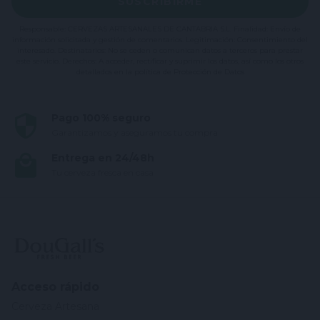
SUSCRIBIRME
Responsable: CERVEZAS ARTESANALES DE CANTABRIA S.L. Finalidad: Envío de
información solicitada y gestión de comentarios. Legitimación: Consentimiento del
interesado. Destinatarios: No se ceden o comunican datos a terceros para prestar
este servicio. Derechos: A acceder, rectificar y suprimir los datos, así como los otros
detallados en la política de Protección de Datos
Pago 100% seguro
Garantizamos y aseguramos tu compra
Entrega en 24/48h
Tu cerveza fresca en casa
Acceso rápido
Cerveza Artesana