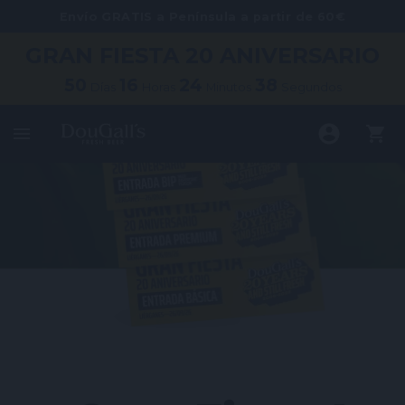
Envío GRATIS a Península a partir de 60€
GRAN FIESTA
20 ANIVERSARIO
50
16
24
37
Días
Horas
Minutos
Segundos